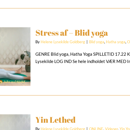
Stress af – Blid yoga
By
Helene Lysekilde Goldberg
|
Blid yoga
,
Hatha yoga
,
O
GENRE Blid yoga, Hatha Yoga SPILLETID 17.2
Lysekilde LOG IND Se hele indholdet VÆR MED I
Yin Lethed
By
Helene Lysekilde Goldberg
|
ONLINE
,
Videoer
,
Yin Y