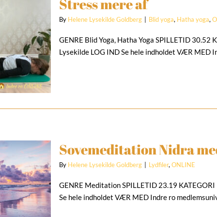
Stress mere af
By
Helene Lysekilde Goldberg
|
Blid yoga
,
Hatha yoga
,
O
GENRE Blid Yoga, Hatha Yoga SPILLETID 30.5
Lysekilde LOG IND Se hele indholdet VÆR MED I
Sovemeditation Nidra me
By
Helene Lysekilde Goldberg
|
Lydfiler
,
ONLINE
GENRE Meditation SPILLETID 23.19 KATEGORI L
Se hele indholdet VÆR MED Indre ro medlemsuni