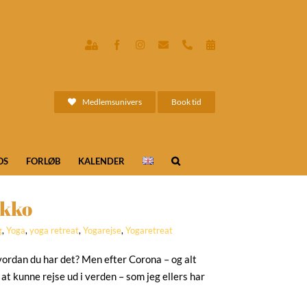
Indre
Facebook
Instagram
E-
Phone
Book
ro
mail
tid
ONLINE
-
medlemsunivers
Medlemsunivers
Book tid
OS
FORLØB
KALENDER
okko
g
,
Yoga
,
yoga retreat
,
Yogarejse
,
Yogaretreat
vordan du har det? Men efter Corona – og alt
 at kunne rejse ud i verden – som jeg ellers har