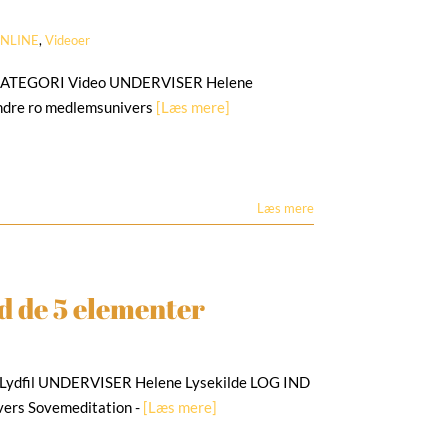
NLINE
,
Videoer
2 KATEGORI Video UNDERVISER Helene
ndre ro medlemsunivers
[Læs mere]
Læs mere
d de 5 elementer
ydfil UNDERVISER Helene Lysekilde LOG IND
vers Sovemeditation -
[Læs mere]