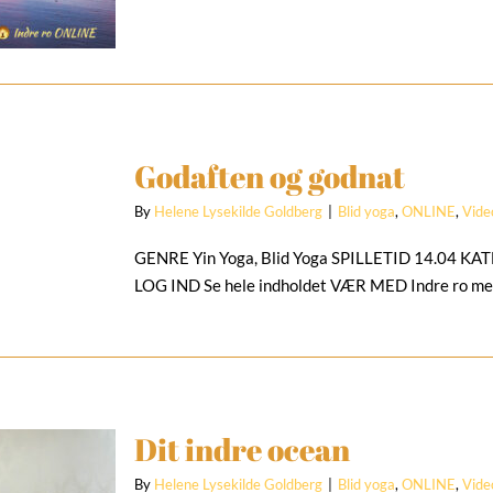
Godaften og godnat
By
Helene Lysekilde Goldberg
|
Blid yoga
,
ONLINE
,
Vide
GENRE Yin Yoga, Blid Yoga SPILLETID 14.04 K
LOG IND Se hele indholdet VÆR MED Indre ro m
Dit indre ocean
By
Helene Lysekilde Goldberg
|
Blid yoga
,
ONLINE
,
Vide