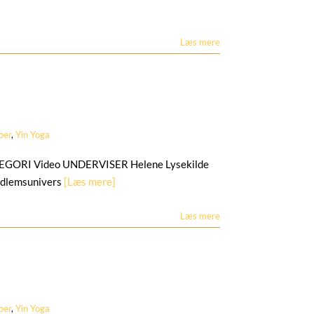
Læs mere
oer
,
Yin Yoga
ATEGORI Video UNDERVISER Helene Lysekilde
edlemsunivers
[Læs mere]
Læs mere
oer
,
Yin Yoga