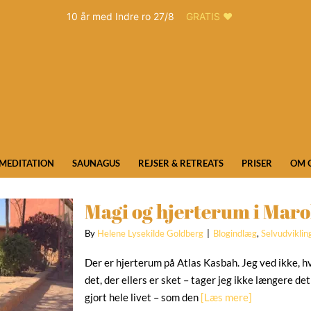
10 år med Indre ro 27/8
GRATIS ❤️
MEDITATION
SAUNAGUS
REJSER & RETREATS
PRISER
OM 
Magi og hjerterum i Mar
By
Helene Lysekilde Goldberg
|
Blogindlæg
,
Selvudviklin
Der er hjerterum på Atlas Kasbah. Jeg ved ikke, h
det, der ellers er sket – tager jeg ikke længere det
gjort hele livet – som den
[Læs mere]