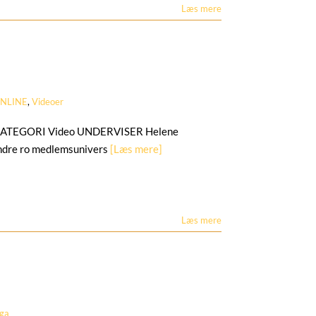
Læs mere
NLINE
,
Videoer
2 KATEGORI Video UNDERVISER Helene
ndre ro medlemsunivers
[Læs mere]
Læs mere
oga