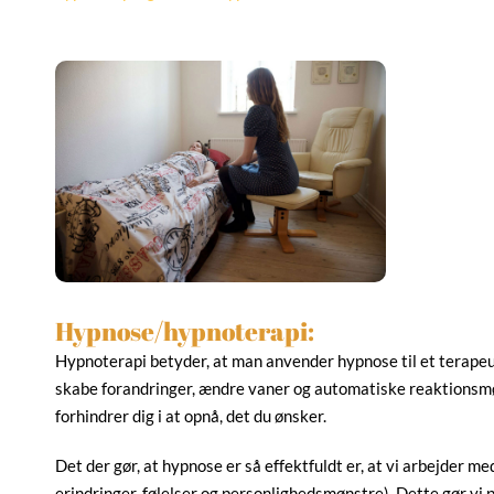
Hypnose/hypnoterapi:
Hypnoterapi betyder, at man anvender hypnose til et terapeut
skabe forandringer, ændre vaner og automatiske reaktionsmø
forhindrer dig i at opnå, det du ønsker.
Det der gør, at hypnose er så effektfuldt er, at vi arbejder m
erindringer, følelser og personlighedsmønstre). Dette gør vi