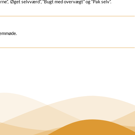
rne”, Øget selvværd”, “Bugt med overvægt” og “Pak selv”.
fremmøde.