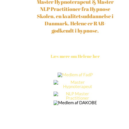
Master Hypnoterapeut & Master
NLP Practitioner fra Hypnose
Skolen, en kvalitetsuddannelse i
Danmark. Helene er RAB-
godkendt i hypnose.
Læs mere om Helene her