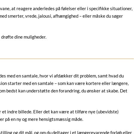
e, at reagere anderledes på følelser eller i specifikke situationer,
ed smerter, vrede, jalousi, afhængighed – eller måske du søger
 drøfte dine muligheder.
des med en samtale, hvor vi afdækker dit problem, samt hvad du
ssion starter med en samtale – som kan være kortere eller længere,
som bedst kan understøtte den forandring, du ønsker at skabe. Det
et indre billede. Eller det kan være at tilføre nye (ubevidste)
oner på en ny og mere hensigtsmæssig måde.
illing og dit mål, og om du deltager i et længerevarende forløb eller