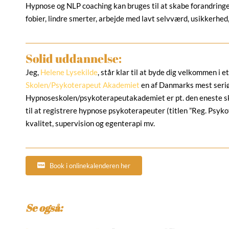
Hypnose og NLP coaching kan bruges til at skabe forandringer
fobier, lindre smerter, arbejde med lavt selvværd, usikkerhe
Solid uddannelse:
Jeg,
Helene Lysekilde
, står klar til at byde dig velkommen i 
Skolen/Psykoterapeut Akademiet
en af Danmarks mest seriø
Hypnoseskolen/psykoterapeutakademiet er pt. den eneste sk
til at registrere hypnose psykoterapeuter (titlen ”Reg. Psykot
kvalitet, supervision og egenterapi mv.
Book i onlinekalenderen her
Se også: