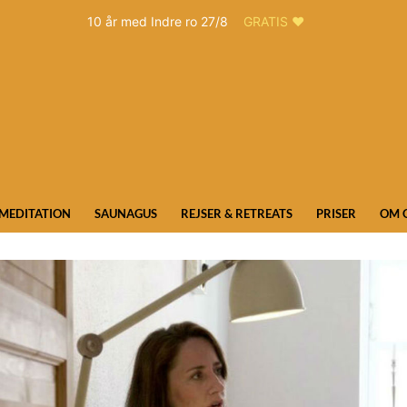
10 år med Indre ro 27/8
GRATIS ❤️
MEDITATION
SAUNAGUS
REJSER & RETREATS
PRISER
OM 