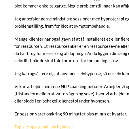
blot kommer enkelte gange. Nogle problemstillinger kan afhj
Jeg anbefaler gerne mindst tre sessioner med hypnoterapi og 
problemstilling, frem for blot at symptombehandle.
Mange klienter har også gavn af at få installeret et eller fler
for ressourcen. Et ressourceanker er en ressource (evne eller 
du har brug for mere ro og afslapning, når du ligger i din seng
selvtillid, når du skal tale foran en stor forsamling – osv.
Jeg kan også lære dig at anvende selvhypnose, så du selv kan
Vi kan arbejde med rene NLP coachingmetoder. Arbejder vi og
(tilstanden mellem at være vågen og sove), hvor vi arbejder m
eller sidde i en behagelig lænestol under hypnosen.
En session varer omkring 90 minutter plus minus et kvarter.
Typiske spørgsmål om hypnose