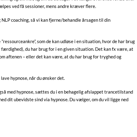
ælpes ved få sessioner, mens andre kræver flere.
NLP coaching, så vi kan fjerne/behandle årsagen til din
e ”ressourceankre”, som de kan udløse i en situation, hvor de har brug
færdighed), du har brug for i en given situation. Det kan fx være, at
 om aftenen – eller det kan være, at du har brug for tryghed og
 lave hypnose, når du ønsker det.
så med hypnose, sættes du i en behagelig afslappet trancetilstand
ed dit ubevidste sind via hypnose. Du vælger, om du vil ligge ned