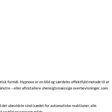
isk formål. Hypnose er en blid og særdeles effektfuld metode til at
nstre – eller afinstallere uhensigtsmæssige overbevisninger, som
ed det ubevidste sind (sædet for automatiske reaktioner, alle
 på en blid og nænsom måde.