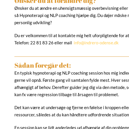
Ønsker du at forandre dig?
Ønsker du at ændre en uhensigtsmæssig overbevisning eller van
så Hypnoterapi og NLP coaching hjælpe dig. Du døjer måske m
personlig udvikling?
Du er velkommen til at kontakte mig helt uforpligtende for at
Telefon: 22 81 83 26 eller mail
info@indrero-odense.dk
Sådan foregår det:
En typisk hypnoterapi og NLP coaching session hos mig indle
gerne vil opnå. Første gang vil samtalen fylde mest. Hver se
afhængigt af behov. Derefter guider jeg dig via den metode, 
kan fx være regression tilbage til årsagen til problemet.
Det kan være at undersøge og fjerne en følelse i kroppen eller 
ressourcer, således at du kan håndtere udfordrende situati
En session kan se lidt anderledes ud afhængig af din problemst