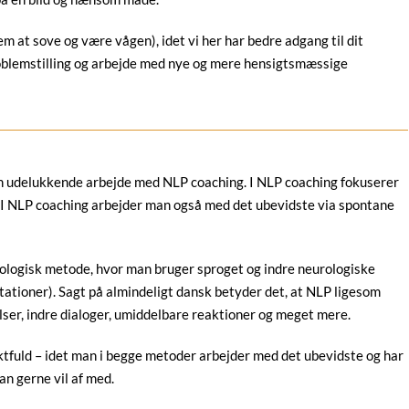
em at sove og være vågen), idet vi her har bedre adgang til dit
problemstilling og arbejde med nye og mere hensigtsmæssige
n udelukkende arbejde med NLP coaching. I NLP coaching fokuserer
. I NLP coaching arbejder man også med det ubevidste via spontane
ologisk metode, hvor man bruger sproget og indre neurologiske
ationer). Sagt på almindeligt dansk betyder det, at NLP ligesom
ser, indre dialoger, umiddelbare reaktioner og meget mere.
tfuld – idet man i begge metoder arbejder med det ubevidste og har
n gerne vil af med.