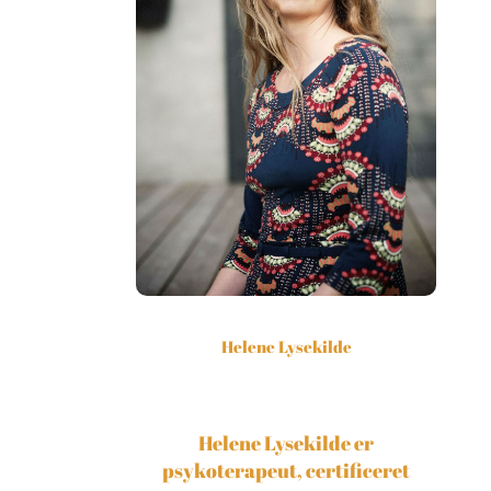
Helene Lysekilde
Helene Lysekilde er
psykoterapeut, certificeret