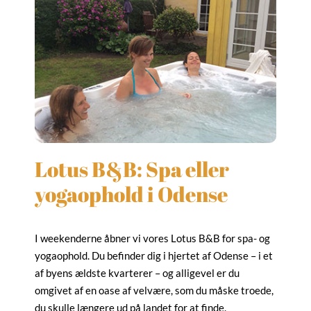
Lotus B&B: Spa eller
yogaophold i Odense
I weekenderne åbner vi vores Lotus B&B for spa- og
yogaophold. Du befinder dig i hjertet af Odense – i et
af byens ældste kvarterer – og alligevel er du
omgivet af en oase af velvære, som du måske troede,
du skulle længere ud på landet for at finde.