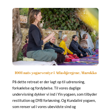
1001 nats yogaeventyr i Atlasbjergene, Marokko
På dette retreat er der lagt op til udrensning,
forkælelse og fordybelse. Til vores daglige
undervisning dykker vi ind i Yin yogaen, som tilbyder
restitution og DYB forløsning. Og Kundalini yogaen,
som renser ud i vores ubevidste sind og