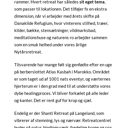
rammer. Hvert retreat har således
sit eget tema
,
som passer til lokationen. Det tilføjer fx en ekstra
dimension, når vi arbejder med årets skifte på
Danakilde Refugium, hvor vinterens stilhed, træer,
kilder, bække, stensætninger, vildmarksbad,
meditationshuse og naturens ro arbejder sammen
som en smuk helhed under vores årlige
Nytårsretreat.
Tilsvarende har mange følt sig genfødte efter en uge
på berberslottet Atlas Kasbah i Marokko. Området
er som taget ud af 1001 nats eventyr, og værternes
hjerterum er i den grad med til at understøtte vores
dybe healingproces. Vi bliver forkælet på alle leder
og kanter. Det er rent guf for krop og sjæl.
Endelig er der Shanti Retreat på Langeland, som
vibrerer af stemning, lys og nærvær. Retreatcentret
byder på natur, bindingsværk, fredelige kroge og spa