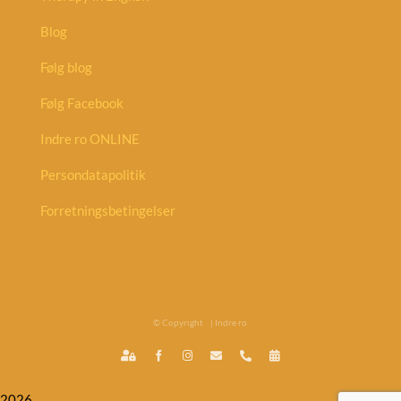
Blog
Følg blog
Følg Facebook
Indre ro ONLINE
Persondatapolitik
Forretningsbetingelser
© Copyright
| Indre ro
Indre
Facebook
Instagram
E-
Phone
Book
ro
mail
tid
ONLINE
-
2026