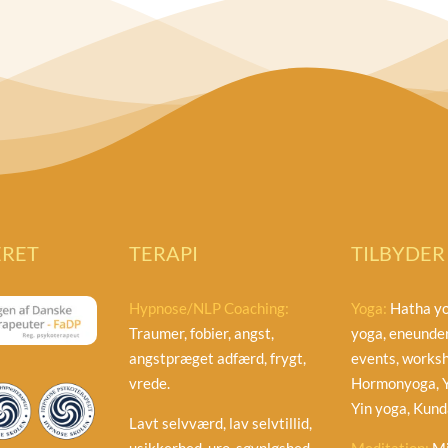
ERET
TERAPI
TILBYDER
Hypnose/NLP Coaching:
Yoga:
Hatha yo
Traumer, fobier, angst,
yoga, eneunder
angstpræget adfærd, frygt,
events, worksh
vrede.
Hormonyoga, Y
Yin yoga, Kunda
Lavt selvværd, lav selvtillid,