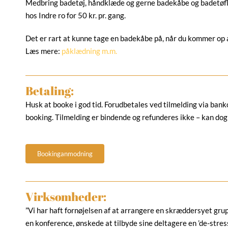
Medbring badetøj, håndklæde og gerne badekåbe og badetøfl
hos Indre ro for 50 kr. pr. gang.
Det er rart at kunne tage en badekåbe på, når du kommer op 
Læs mere:
påklædning m.m.
Betaling:
Husk at booke i god tid. Forudbetales ved tilmelding via ban
booking. Tilmelding er bindende og refunderes ikke – kan dog 
Bookinganmodning
Virksomheder:
”Vi har haft fornøjelsen af at arrangere en skræddersyet gru
en konference, ønskede at tilbyde sine deltagere en ’de-str