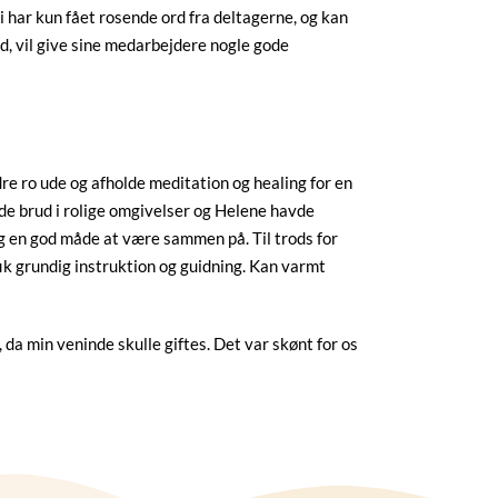
i har kun fået rosende ord fra deltagerne, og kan
, vil give sine medarbejdere nogle gode
dre ro ude og afholde meditation og healing for en
e brud i rolige omgivelser og Helene havde
g en god måde at være sammen på. Til trods for
i fik grundig instruktion og guidning. Kan varmt
da min veninde skulle giftes. Det var skønt for os