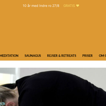
10 år med Indre ro 27/8
GRATIS ❤️
MEDITATION
SAUNAGUS
REJSER & RETREATS
PRISER
OM 