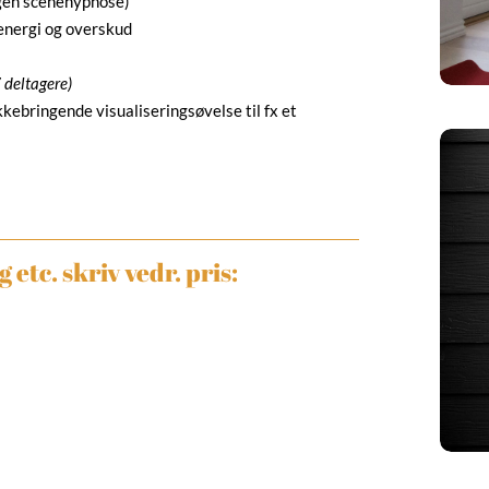
ngen scenehypnose)
energi og overskud
 deltagere)
kebringende visualiseringsøvelse til fx et
etc. skriv vedr. pris: