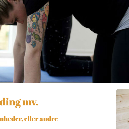
lding mv.
mheder, eller andre