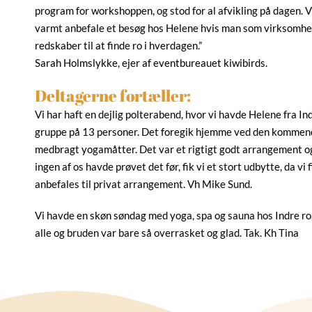
program for workshoppen, og stod for al afvikling på dagen. V
varmt anbefale et besøg hos Helene hvis man som virksomhed
redskaber til at finde ro i hverdagen.”
Sarah Holmslykke, ejer af eventbureauet kiwibirds.
Deltagerne fortæller:
Vi har haft en dejlig polterabend, hvor vi havde Helene fra In
gruppe på 13 personer. Det foregik hjemme ved den kommend
medbragt yogamåtter. Det var et rigtigt godt arrangement o
ingen af os havde prøvet det før, fik vi et stort udbytte, da v
anbefales til privat arrangement. Vh Mike Sund.
Vi havde en skøn søndag med yoga, spa og sauna hos Indre ro, 
alle og bruden var bare så overrasket og glad. Tak. Kh Tina