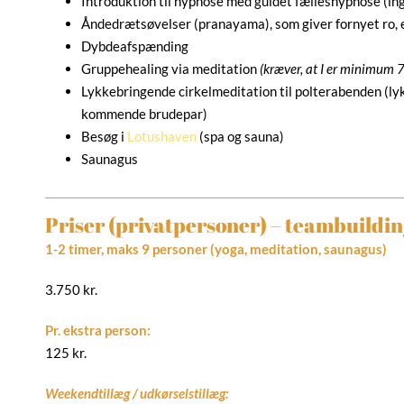
Introduktion til hypnose med guidet fælleshypnose (i
Åndedrætsøvelser (pranayama), som giver fornyet ro, 
Dybdeafspænding
Gruppehealing via meditation
(kræver, at I er minimum 7
Lykkebringende cirkelmeditation til polterabenden (lyk
kommende brudepar)
Besøg i
Lotushaven
(spa og sauna)
Saunagus
Priser (privatpersoner) – teambuilding 
1-2 timer, maks 9 personer (yoga, meditation, saunagus)
3.750 kr.
Pr. ekstra person:
125 kr.
Weekendtillæg / udkørselstillæg: