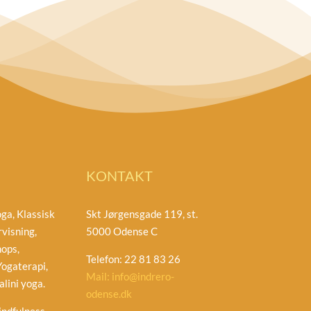
KONTAKT
ga, Klassisk
Skt Jørgensgade 119, st.
visning,
5000 Odense C
ops,
Telefon: 22 81 83 26
ogaterapi,
Mail: info@indrero-
lini yoga.
odense.dk