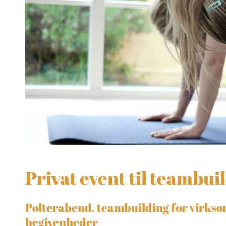
Privat event til teambui
Polterabend, teambuilding for virkso
begivenheder