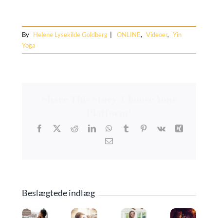
By
Helene Lysekilde Goldberg
|
ONLINE
,
Videoer
,
Yin
Yoga
Share This Story, Choose Your
Platform!
Facebook
X
Reddit
LinkedIn
WhatsApp
Tumblr
Pinterest
Vk
Xing
E-
mail
Beslægtede indlæg