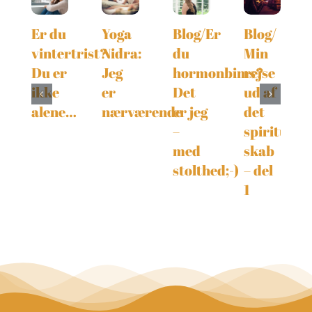
Er du
Yoga
Blog/Er
Blog/
vintertrist?
Nidra:
du
Min
Du er
Jeg
hormonbims?
rejse
ikke
er
Det
ud af
alene…
nærværende
er jeg
det
–
spirituelle
med
skab
stolthed;-)
– del
1