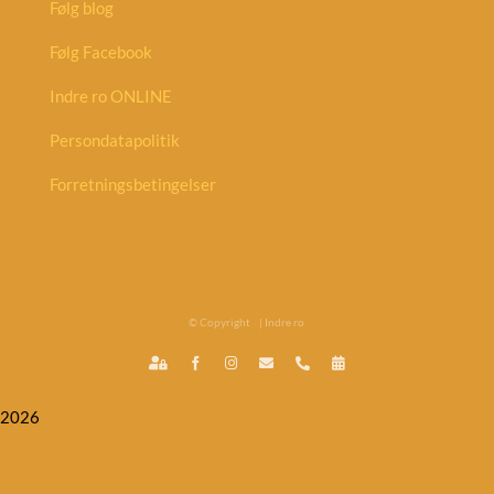
Følg blog
Følg Facebook
Indre ro ONLINE
Persondatapolitik
Forretningsbetingelser
© Copyright
| Indre ro
Indre
Facebook
Instagram
E-
Phone
Book
ro
mail
tid
ONLINE
-
2026
medlemsunivers