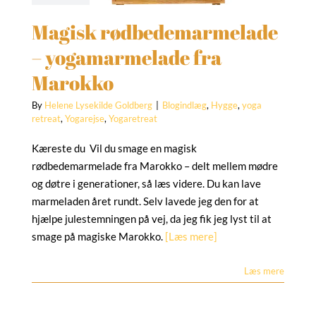
indlæg
Hygge
yoga
Magisk rødbedemarmelade
treat
Yogarejse
Yogaretreat
– yogamarmelade fra
Marokko
By
Helene Lysekilde Goldberg
|
Blogindlæg
,
Hygge
,
yoga
retreat
,
Yogarejse
,
Yogaretreat
Kæreste du Vil du smage en magisk
rødbedemarmelade fra Marokko – delt mellem mødre
og døtre i generationer, så læs videre. Du kan lave
marmeladen året rundt. Selv lavede jeg den for at
hjælpe julestemningen på vej, da jeg fik jeg lyst til at
smage på magiske Marokko.
[Læs mere]
Læs mere