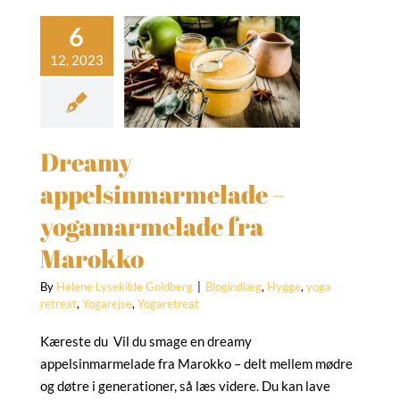
Dreamy
elsinmarmelade
–
gamarmelade
ra Marokko
indlæg
Hygge
yoga
Dreamy
treat
Yogarejse
Yogaretreat
appelsinmarmelade –
yogamarmelade fra
Marokko
By
Helene Lysekilde Goldberg
|
Blogindlæg
,
Hygge
,
yoga
retreat
,
Yogarejse
,
Yogaretreat
Kæreste du Vil du smage en dreamy
appelsinmarmelade fra Marokko – delt mellem mødre
og døtre i generationer, så læs videre. Du kan lave