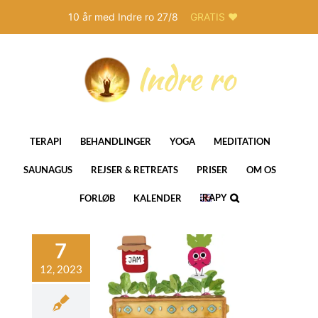
10 år med Indre ro 27/8
GRATIS ❤️
Skip
to
content
TERAPI
BEHANDLINGER
YOGA
MEDITATION
SAUNAGUS
REJSER & RETREATS
PRISER
OM OS
THERAPY
FORLØB
KALENDER
IN
ENGLISH
Magisk
bedemarmelade
–
gamarmelade
ra Marokko