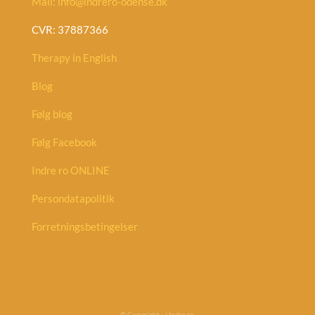
Mail: info@indrero-odense.dk
CVR: 37887366
Therapy in English
Blog
Følg blog
Følg Facebook
Indre ro ONLINE
Persondatapolitik
Forretningsbetingelser
© Copyright
| Indre ro