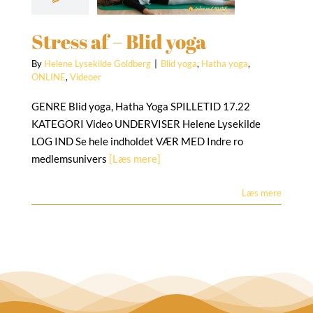
 yoga
Hatha yoga
NLINE
Videoer
Stress af – Blid yoga
By
Helene Lysekilde Goldberg
|
Blid yoga
,
Hatha yoga
,
ONLINE
,
Videoer
GENRE Blid yoga, Hatha Yoga SPILLETID 17.22
KATEGORI Video UNDERVISER Helene Lysekilde
LOG IND Se hele indholdet VÆR MED Indre ro
medlemsunivers
[Læs mere]
Læs mere