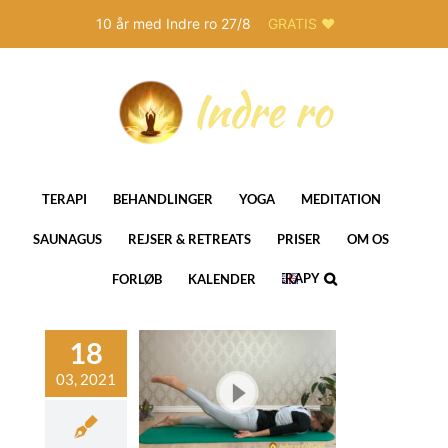
10 år med Indre ro 27/8
GRATIS ❤️
Skip
to
content
TERAPI
BEHANDLINGER
YOGA
MEDITATION
SAUNAGUS
REJSER & RETREATS
PRISER
OM OS
THERAPY
FORLØB
KALENDER
IN
ENGLISH
ress mere af
 yoga
Hatha yoga
NLINE
Videoer