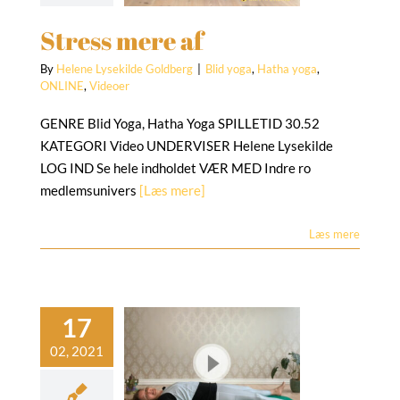
Stress mere af
By
Helene Lysekilde Goldberg
|
Blid yoga
,
Hatha yoga
,
ONLINE
,
Videoer
GENRE Blid Yoga, Hatha Yoga SPILLETID 30.52
KATEGORI Video UNDERVISER Helene Lysekilde
LOG IND Se hele indholdet VÆR MED Indre ro
medlemsunivers
[Læs mere]
Læs mere
ess af – Blid
yoga