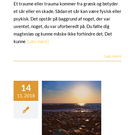
Et traume eller trauma kommer fra græsk og betyder
et sår eller en skade. Sådan et sår kan være fysisk eller
psykisk. Det opstår på baggrund af noget, der var
uventet, noget, du var uforberedt på. Du følte dig
magtesløs og kunne måske ikke forhindre det. Det
kunne
[Læs mere]
Læs mere
roppen kan
ale sig selv
ing
Hypnose
NLP
oaching
Stærke
ølelsesmæssige