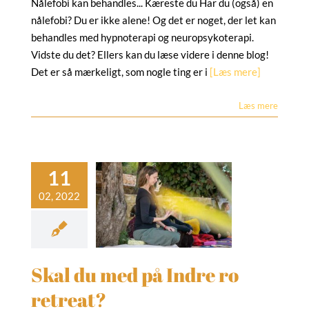
Nålefobi kan behandles... Kæreste du Har du (også) en
nålefobi? Du er ikke alene! Og det er noget, der let kan
behandles med hypnoterapi og neuropsykoterapi.
Vidste du det? Ellers kan du læse videre i denne blog!
Det er så mærkeligt, som nogle ting er i
[Læs mere]
Læs mere
al du med på
Indre ro
retreat?
indfulness
NLP
hing
Selvudvikling
ga
yoga retreat
Skal du med på Indre ro
rejse
Yogaretreat
retreat?