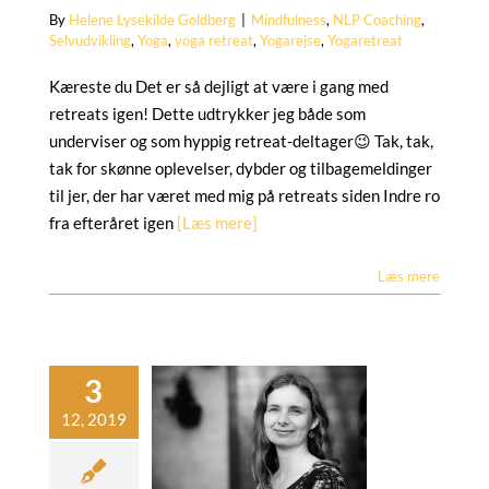
By
Helene Lysekilde Goldberg
|
Mindfulness
,
NLP Coaching
,
Selvudvikling
,
Yoga
,
yoga retreat
,
Yogarejse
,
Yogaretreat
Kæreste du Det er så dejligt at være i gang med
retreats igen! Dette udtrykker jeg både som
underviser og som hyppig retreat-deltager😉 Tak, tak,
tak for skønne oplevelser, dybder og tilbagemeldinger
til jer, der har været med mig på retreats siden Indre ro
fra efteråret igen
[Læs mere]
Læs mere
tresser du?
ose
NLP Coaching