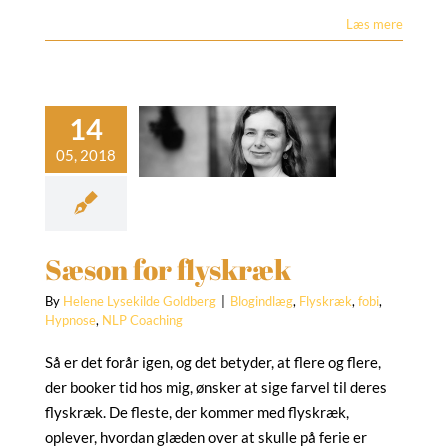
Læs mere
Sæson for
flyskræk
ndlæg
Flyskræk
fobi
nose
NLP Coaching
Sæson for flyskræk
By
Helene Lysekilde Goldberg
|
Blogindlæg
,
Flyskræk
,
fobi
,
Hypnose
,
NLP Coaching
Så er det forår igen, og det betyder, at flere og flere,
der booker tid hos mig, ønsker at sige farvel til deres
flyskræk. De fleste, der kommer med flyskræk,
oplever, hvordan glæden over at skulle på ferie er