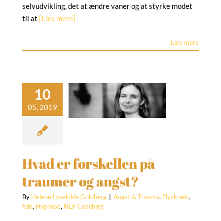
selvudvikling, det at ændre vaner og at styrke modet
til at
[Læs mere]
Læs mere
Hvad er
rskellen på
raumer og
angst?
 & Trauma
Flyskræk
bi
Hypnose
NLP
Coaching
Hvad er forskellen på
traumer og angst?
By
Helene Lysekilde Goldberg
|
Angst & Trauma
,
Flyskræk
,
fobi
,
Hypnose
,
NLP Coaching