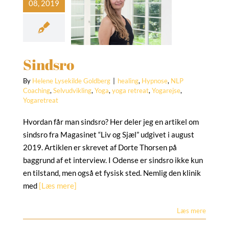
ing
Hypnose
NLP
hing
Selvudvikling
ga
yoga retreat
rejse
Yogaretreat
Sindsro
By
Helene Lysekilde Goldberg
|
healing
,
Hypnose
,
NLP
Coaching
,
Selvudvikling
,
Yoga
,
yoga retreat
,
Yogarejse
,
Yogaretreat
Hvordan får man sindsro? Her deler jeg en artikel om
sindsro fra Magasinet “Liv og Sjæl” udgivet i august
2019. Artiklen er skrevet af Dorte Thorsen på
baggrund af et interview. I Odense er sindsro ikke kun
en tilstand, men også et fysisk sted. Nemlig den klinik
med
[Læs mere]
Læs mere