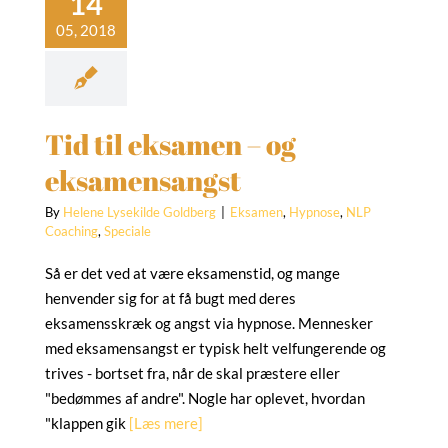
samensangst
amen
Hypnose
NLP
oaching
Speciale
Tid til eksamen – og
eksamensangst
By
Helene Lysekilde Goldberg
|
Eksamen
,
Hypnose
,
NLP
Coaching
,
Speciale
Så er det ved at være eksamenstid, og mange
henvender sig for at få bugt med deres
eksamensskræk og angst via hypnose. Mennesker
med eksamensangst er typisk helt velfungerende og
trives - bortset fra, når de skal præstere eller
"bedømmes af andre". Nogle har oplevet, hvordan
"klappen gik
[Læs mere]