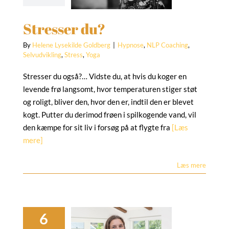
vikling
Stress
Yoga
Stresser du?
By
Helene Lysekilde Goldberg
|
Hypnose
,
NLP Coaching
,
Selvudvikling
,
Stress
,
Yoga
Stresser du også?… Vidste du, at hvis du koger en
levende frø langsomt, hvor temperaturen stiger støt
og roligt, bliver den, hvor den er, indtil den er blevet
kogt. Putter du derimod frøen i spilkogende vand, vil
den kæmpe for sit liv i forsøg på at flygte fra
[Læs
mere]
Læs mere
Sindsro