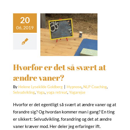
for er det så
ært at ændre
vaner?
ose
NLP Coaching
dvikling
Yoga
yoga
etreat
Yogarejse
Hvorfor er det så svært at
ændre vaner?
By
Helene Lysekilde Goldberg
|
Hypnose
,
NLP Coaching
,
Selvudvikling
,
Yoga
,
yoga retreat
,
Yogarejse
Hvorfor er det egentligt så svært at ændre vaner og at
forandre sig? Og hvordan kommer man i gang? En ting
er sikkert: Selvudvikling, forandring og det at ændre
vaner kræver mod. Her deler jeg erfaringer ift.