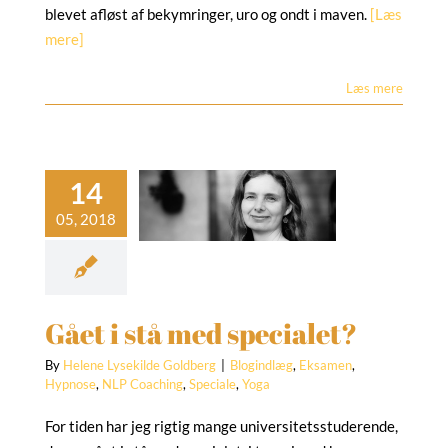
blevet afløst af bekymringer, uro og ondt i maven.
[Læs
mere]
Læs mere
et i stå med
specialet?
gindlæg
Eksamen
ose
NLP Coaching
Speciale
Yoga
Gået i stå med specialet?
By
Helene Lysekilde Goldberg
|
Blogindlæg
,
Eksamen
,
Hypnose
,
NLP Coaching
,
Speciale
,
Yoga
For tiden har jeg rigtig mange universitetsstuderende,