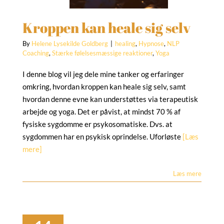
eaktioner
Yoga
Kroppen kan heale sig selv
By
Helene Lysekilde Goldberg
|
healing
,
Hypnose
,
NLP
Coaching
,
Stærke følelsesmæssige reaktioner
,
Yoga
I denne blog vil jeg dele mine tanker og erfaringer
omkring, hvordan kroppen kan heale sig selv, samt
hvordan denne evne kan understøttes via terapeutisk
arbejde og yoga. Det er påvist, at mindst 70 % af
fysiske sygdomme er psykosomatiske. Dvs. at
sygdommen har en psykisk oprindelse. Uforløste
[Læs
mere]
Læs mere
til eksamen –
og