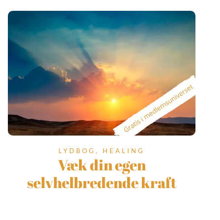
LYDBOG, HEALING
Væk din egen
selvhelbredende kraft