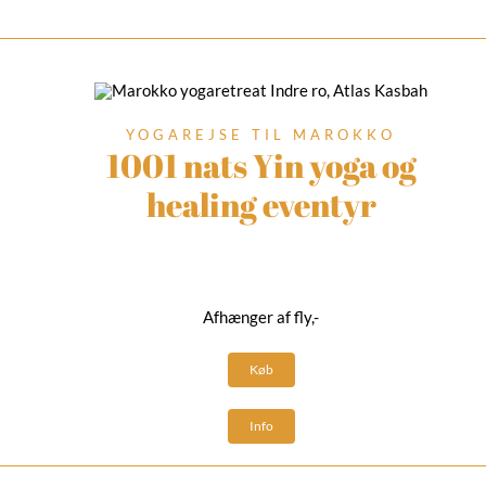
YOGAREJSE TIL MAROKKO
1001 nats Yin yoga og
healing eventyr
Afhænger af fly,-
Køb
Info