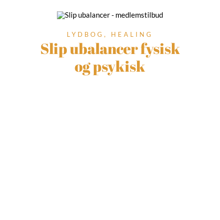
LYDBOG, HEALING
Slip ubalancer fysisk
og psykisk