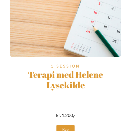
1 SESSION
Terapi med Helene
Lysekilde
kr. 1.200,-
Køb