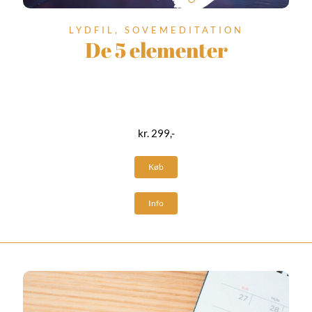
LYDFIL, SOVEMEDITATION
De 5 elementer
kr. 299,-
Køb
Info