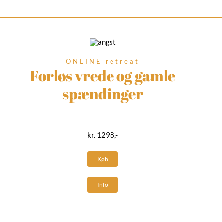
ONLINE retreat
Forløs vrede og gamle
spændinger
kr. 1298,-
Køb
Info