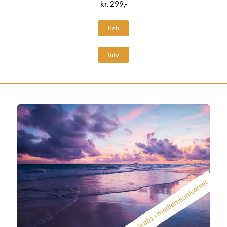
kr. 299,-
Køb
Info