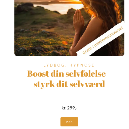
LYDBOG, HYPNOSE
Boost din selvfølelse –
styrk dit selvværd
kr. 299,-
Køb