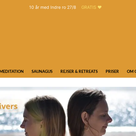
10 år med Indre ro 27/8
GRATIS ❤️
MEDITATION
SAUNAGUS
REJSER & RETREATS
PRISER
OM 