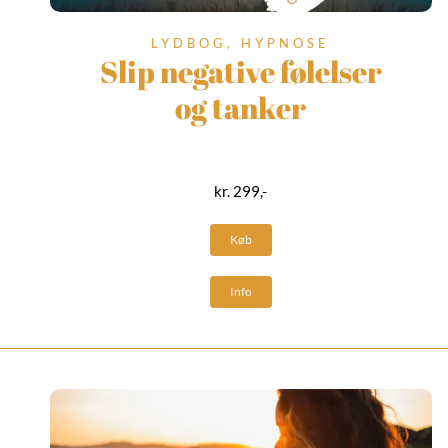
LYDBOG, HYPNOSE
Slip negative følelser
og tanker
kr. 299,-
Køb
Info