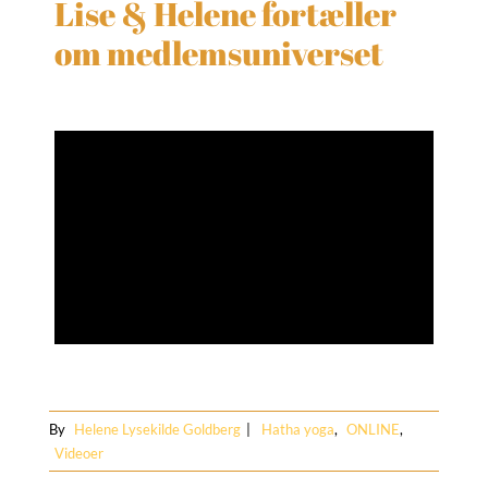
Lise & Helene fortæller
om medlemsuniverset
By
Helene Lysekilde Goldberg
|
Hatha yoga
,
ONLINE
,
Videoer