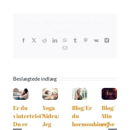
Share This Story, Choose Your
Platform!
Facebook
X
Reddit
LinkedIn
WhatsApp
Tumblr
Pinterest
Vk
Xing
E-
mail
Beslægtede indlæg
Er du
Yoga
Blog/Er
Blog/
vintertrist?
Nidra:
du
Min
Du er
Jeg
hormonbims?
rejse