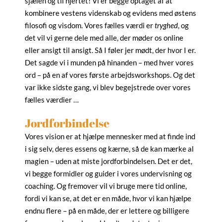
sjælen og til hjertet! Vi er begge optaget af at
kombinere vestens videnskab og evidens med østens
filosofi og visdom. Vores fælles værdi er
tryghed
, og
det vil vi gerne dele med alle, der møder os online
eller ansigt til ansigt. Så I føler jer mødt, der hvor I er.
Det sagde vi i munden på hinanden – med hver vores
ord – på en af vores første arbejdsworkshops. Og det
var ikke sidste gang, vi blev begejstrede over vores
fælles værdier …
Jordforbindelse
Vores vision er at hjælpe mennesker med at finde ind
i sig selv, deres essens og kærne, så de kan mærke al
magien – uden at miste jordforbindelsen. Det er det,
vi begge formidler og guider i vores undervisning og
coaching. Og fremover vil vi bruge mere tid online,
fordi vi kan se, at det er en måde, hvor vi kan hjælpe
endnu flere – på en måde, der er lettere og billigere