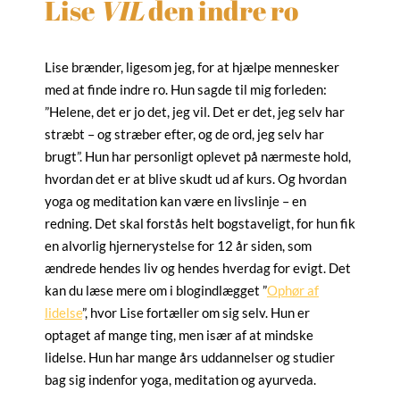
Lise
VIL
den indre ro
Lise brænder, ligesom jeg, for at hjælpe mennesker
med at finde indre ro. Hun sagde til mig forleden:
”Helene, det er jo det, jeg vil. Det er det, jeg selv har
stræbt – og stræber efter, og de ord, jeg selv har
brugt”. Hun har personligt oplevet på nærmeste hold,
hvordan det er at blive skudt ud af kurs. Og hvordan
yoga og meditation kan være en livslinje – en
redning. Det skal forstås helt bogstaveligt, for hun fik
en alvorlig hjernerystelse for 12 år siden, som
ændrede hendes liv og hendes hverdag for evigt. Det
kan du læse mere om i blogindlægget ”
Ophør af
lidelse
”, hvor Lise fortæller om sig selv. Hun er
optaget af mange ting, men især af at mindske
lidelse. Hun har mange års uddannelser og studier
bag sig indenfor yoga, meditation og ayurveda.