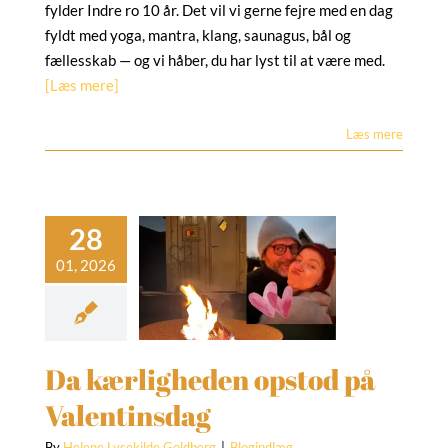
fylder Indre ro 10 år. Det vil vi gerne fejre med en dag
fyldt med yoga, mantra, klang, saunagus, bål og
fællesskab — og vi håber, du har lyst til at være med.
[Læs mere]
Læs mere
kærligheden
opstod på
alentinsdag
Blogindlæg
Da kærligheden opstod på
Valentinsdag
By
Helene Lysekilde Goldberg
|
Blogindlæg