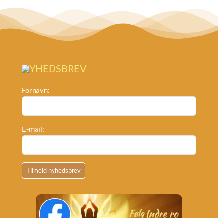
NYHEDSBREV
Fornavn:
E-mail: