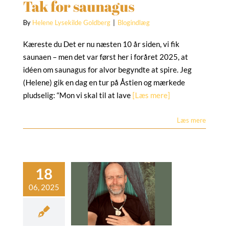
Tak for saunagus
By
Helene Lysekilde Goldberg
|
Blogindlæg
Kæreste du Det er nu næsten 10 år siden, vi fik
saunaen – men det var først her i foråret 2025, at
idéen om saunagus for alvor begyndte at spire. Jeg
(Helene) gik en dag en tur på Åstien og mærkede
pludselig: “Mon vi skal til at lave
[Læs mere]
Læs mere
eg har haft
rituelle evner
længe jeg kan
huske