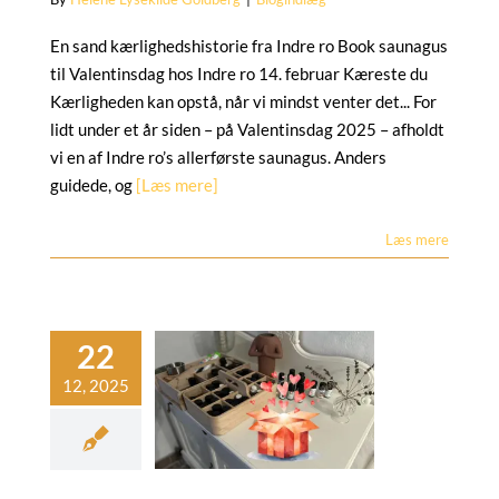
En sand kærlighedshistorie fra Indre ro Book saunagus
til Valentinsdag hos Indre ro 14. februar Kæreste du
Kærligheden kan opstå, når vi mindst venter det... For
lidt under et år siden – på Valentinsdag 2025 – afholdt
vi en af Indre ro’s allerførste saunagus. Anders
guidede, og
[Læs mere]
Læs mere
Tak for
saunagus
Blogindlæg