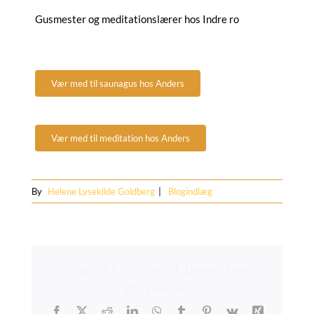
Gusmester og meditationslærer hos Indre ro
Vær med til saunagus hos Anders
Vær med til meditation hos Anders
By
Helene Lysekilde Goldberg
|
Blogindlæg
Share This Story, Choose Your
Platform!
Facebook
X
Reddit
LinkedIn
WhatsApp
Tumblr
Pinterest
Vk
Xing