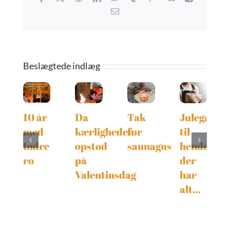
E-
mail
Beslægtede indlæg
10 år
Da
Tak
Julegaven
med
kærligheden
for
til
Indre
opstod
saunagus
hende,
ro
på
der
Valentinsdag
har
alt…