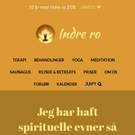
10 år med Indre ro 27/8
GRATIS ❤️
Skip
to
content
TERAPI
BEHANDLINGER
YOGA
MEDITATION
SAUNAGUS
REJSER & RETREATS
PRISER
OM OS
THERAPY
FORLØB
KALENDER
IN
ENGLISH
Jeg har haft
spirituelle evner så