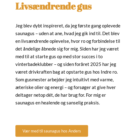
Livsændrende gus
Jeg blev dybt inspireret, da jeg første gang oplevede
saunagus – uden at ane, hvad jeg gik ind til. Det blev
en livsændrende oplevelse, hvor ro og forbindelse til
det åndelige åbnede sig for mig. Siden har jeg været
med til at starte gus op med stor succes i to
vinterbadeklubber – og siden foråret 2025 har jeg
været drivkraften bag at opstarte gus hos Indre ro.
Som gusmester arbejder jeg intuitivt med varme,
æteriske olier og energi – og forsøger at give hver
deltager netop dét, de har brug for. For mig er
saunagus en healende og sanselig praksis.
Vær med til saunagus hos Anders