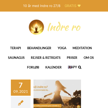
10 år med Indre ro 27/8
GRATIS ❤️
Skip
to
content
TERAPI
BEHANDLINGER
YOGA
MEDITATION
SAUNAGUS
REJSER & RETREATS
PRISER
OM OS
THERAPY
FORLØB
KALENDER
IN
ENGLISH
dcast/ Livet
ter døden og
ligere liv med
irvoyant Joan
Jørgensen