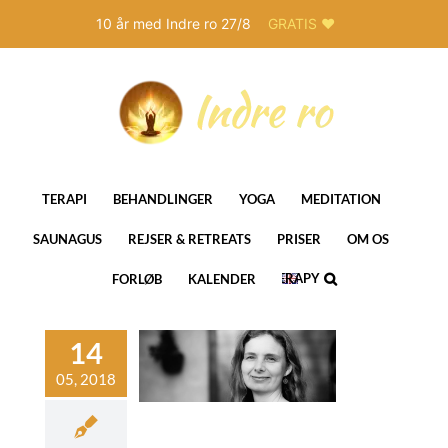
10 år med Indre ro 27/8
GRATIS ❤️
Skip
to
content
TERAPI
BEHANDLINGER
YOGA
MEDITATION
SAUNAGUS
REJSER & RETREATS
PRISER
OM OS
THERAPY
FORLØB
KALENDER
IN
ENGLISH
til eksamen –
og
samensangst
amen
Hypnose
NLP
oaching
Speciale