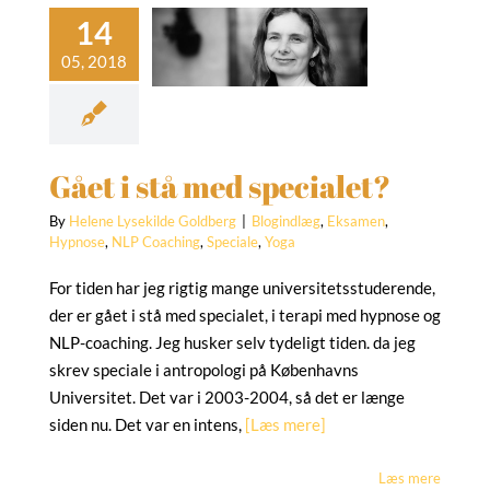
et i stå med
specialet?
gindlæg
Eksamen
ose
NLP Coaching
Speciale
Yoga
Gået i stå med specialet?
By
Helene Lysekilde Goldberg
|
Blogindlæg
,
Eksamen
,
Hypnose
,
NLP Coaching
,
Speciale
,
Yoga
For tiden har jeg rigtig mange universitetsstuderende,
der er gået i stå med specialet, i terapi med hypnose og
NLP-coaching. Jeg husker selv tydeligt tiden. da jeg
skrev speciale i antropologi på Københavns
Universitet. Det var i 2003-2004, så det er længe
siden nu. Det var en intens,
[Læs mere]
Læs mere