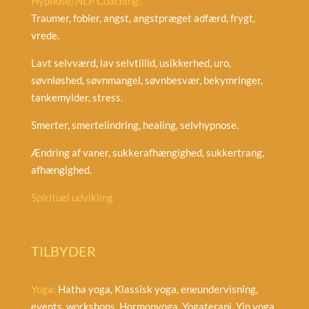
Hypnose/NLP Coaching:
Traumer, fobier, angst, angstpræget adfærd, frygt,
vrede.
Lavt selvværd, lav selvtillid, usikkerhed, uro,
søvnløshed, søvnmangel, søvnbesvær, bekymringer,
tankemylder, stress.
Smerter, smertelindring, healing, selvhypnose.
Ændring af vaner, sukkerafhængighed, sukkertrang,
afhængighed.
Spirituel udvikling
TILBYDER
Yoga:
Hatha yoga, Klassisk yoga, eneundervisning,
events, workshops, Hormonyoga, Yogaterapi, Yin yoga,