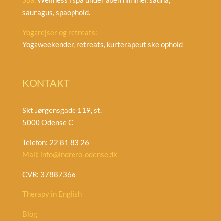
Spa:
Wellness i spa under åben himmel, sauna,
saunagus, spaophold.
Yogarejser og retreats:
Yogaweekender, retreats, kurterapeutiske ophold
KONTAKT
Skt Jørgensgade 119, st.
5000 Odense C
Telefon: 22 81 83 26
Mail: info@indrero-odense.dk
CVR: 37887366
Therapy in English
Blog