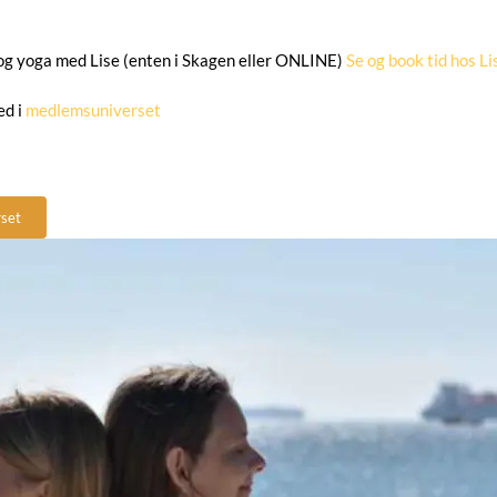
 og yoga med Lise (enten i Skagen eller ONLINE)
Se og book tid hos Li
ed i
medlemsuniverset
rset