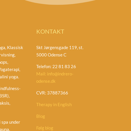
KONTAKT
ga, Klassisk
Skt Jørgensgade 119, st.
visning,
5000 Odense C
ops,
Telefon: 22 81 83 26
ogaterapi,
Mail: info@indrero-
lini yoga.
odense.dk
ndfulness-
CVR: 37887366
BSR),
ksis,
Therapy in English
Blog
 spa under
Følg blog
auna,