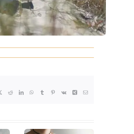
ebook
X
Reddit
LinkedIn
WhatsApp
Tumblr
Pinterest
Vk
Xing
E-
mail