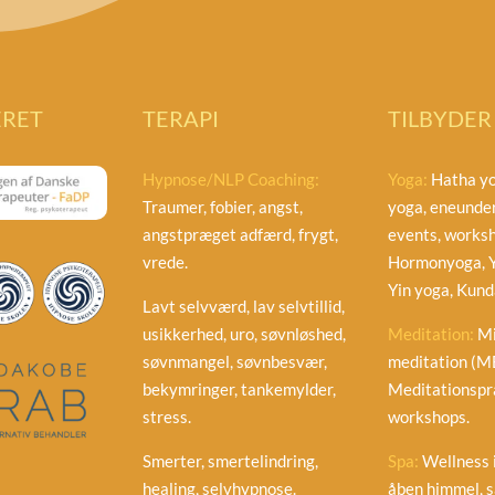
ERET
TERAPI
TILBYDER
Hypnose/NLP Coaching:
Yoga:
Hatha yo
Traumer, fobier, angst,
yoga, eneunder
angstpræget adfærd, frygt,
events, worksh
vrede.
Hormonyoga, Y
Yin yoga, Kunda
Lavt selvværd, lav selvtillid,
usikkerhed, uro, søvnløshed,
Meditation:
Mi
søvnmangel, søvnbesvær,
meditation (M
bekymringer, tankemylder,
Meditationspra
stress.
workshops.
Smerter, smertelindring,
Spa:
Wellness i
healing, selvhypnose.
åben himmel, s