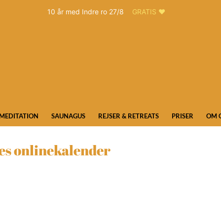
10 år med Indre ro 27/8
GRATIS ❤️
MEDITATION
SAUNAGUS
REJSER & RETREATS
PRISER
OM 
res onlinekalender