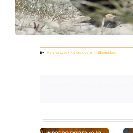
By
Helene Lysekilde Goldberg
|
Blogindlæg
Share This Story, Choose Your 