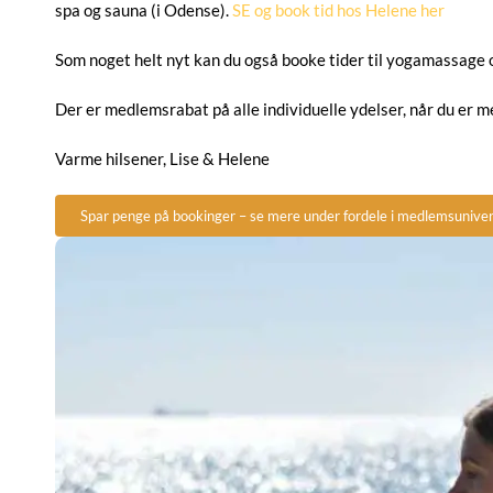
spa og sauna (i Odense).
SE og book tid hos Helene her
Som noget helt nyt kan du også booke tider til yogamassage
Der er medlemsrabat på alle individuelle ydelser, når du er m
Varme hilsener, Lise & Helene
Spar penge på bookinger – se mere under fordele i medlemsunive