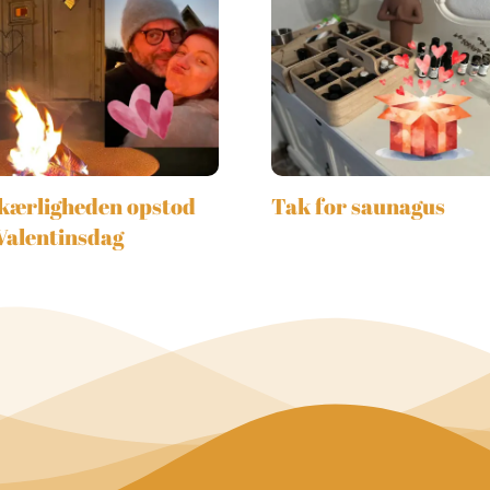
kærligheden opstod
Tak for saunagus
Valentinsdag