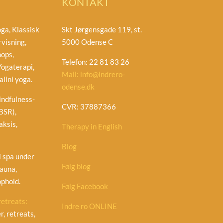
KONTAKT
ga, Klassisk
Skt Jørgensgade 119, st.
visning,
5000 Odense C
ops,
Telefon: 22 81 83 26
ogaterapi,
Mail: info@indrero-
lini yoga.
odense.dk
ndfulness-
CVR: 37887366
BSR),
ksis,
Therapy in English
Blog
 spa under
Følg blog
auna,
phold.
Følg Facebook
retreats:
Indre ro ONLINE
, retreats,