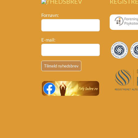
NYHEDSBREV
REGISTR
Fornavn:
E-mail: