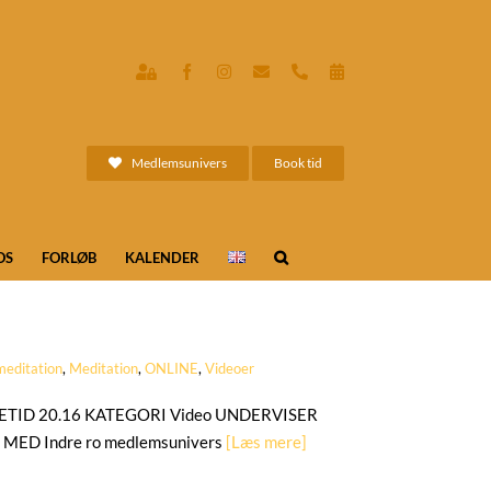
Indre
Facebook
Instagram
E-
Phone
Book
ro
mail
tid
ONLINE
-
medlemsunivers
Medlemsunivers
Book tid
OS
FORLØB
KALENDER
meditation
,
Meditation
,
ONLINE
,
Videoer
ILLETID 20.16 KATEGORI Video UNDERVISER
R MED Indre ro medlemsunivers
[Læs mere]