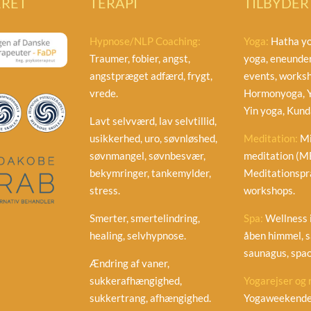
ERET
TERAPI
TILBYDER
Hypnose/NLP Coaching:
Yoga:
Hatha yo
Traumer, fobier, angst,
yoga, eneunder
angstpræget adfærd, frygt,
events, worksh
vrede.
Hormonyoga, Y
Yin yoga, Kunda
Lavt selvværd, lav selvtillid,
usikkerhed, uro, søvnløshed,
Meditation:
Mi
søvnmangel, søvnbesvær,
meditation (M
bekymringer, tankemylder,
Meditationspra
stress.
workshops.
Smerter, smertelindring,
Spa:
Wellness i
healing, selvhypnose.
åben himmel, s
saunagus, spao
Ændring af vaner,
sukkerafhængighed,
Yogarejser og 
sukkertrang, afhængighed.
Yogaweekender