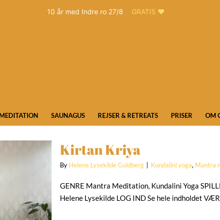
10 år med Indre ro 27/8
GRATIS ❤️
MEDITATION
SAUNAGUS
REJSER & RETREATS
PRISER
OM 
Kirtan Kriya
By
Helene Lysekilde Goldberg
|
Kundalini yoga
,
Mantra 
GENRE Mantra Meditation, Kundalini Yoga SP
Helene Lysekilde LOG IND Se hele indholdet VÆ